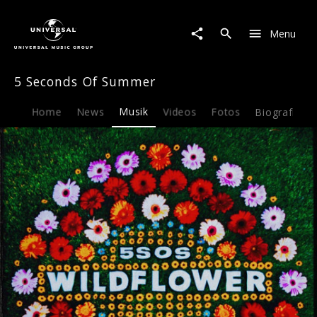
5
Seconds
Menu
Of
Summer
|
5 Seconds Of Summer
Musik
|
Wildflower
Home
News
Musik
Videos
Fotos
Biografie