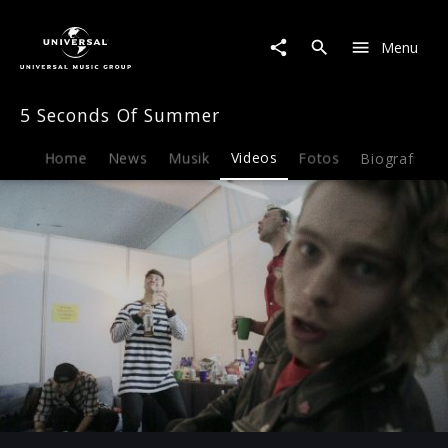
5
Seconds
Menu
Of
Summer
|
5 Seconds Of Summer
Video
|
5SOS-
Home
News
Musik
Videos
Fotos
Biografie
Trailer
Play
-01:03
Play
Mute
Ent