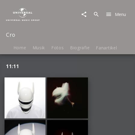
Cro
|
Menu
Fotos
Cro
Home
Musik
Fotos
Biografie
Fanartikel
11:11