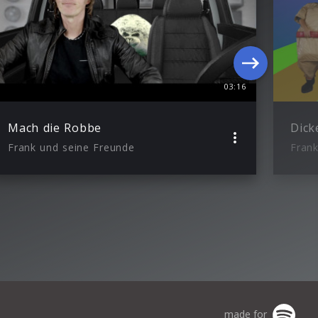
03:16
Mach die Robbe
Dick
Frank und seine Freunde
Frank