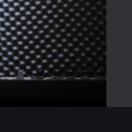
-02:49
Mute
Enter
fullscreen