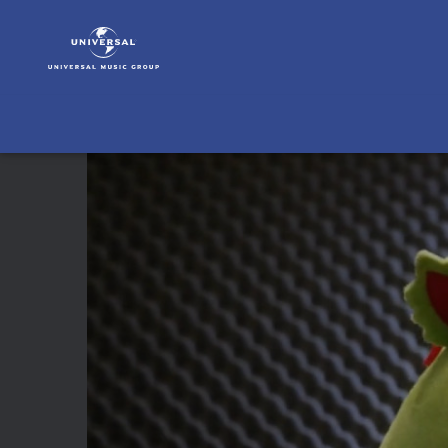
Frank
und
seine
Freunde
|
Video
|
Flip
Flap