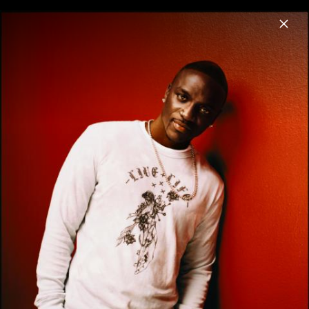
Menu
Akon
Home
News
Musik
Videos
Fotos
Biografie
Pressefotos 2006