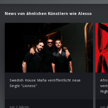
News von ähnlichen Künstlern wie Alesso
Swedish House Mafia veröffentlicht neue
Afro
Single “Lioness“
verö
Nigh
vor 2 Jahren
vor 