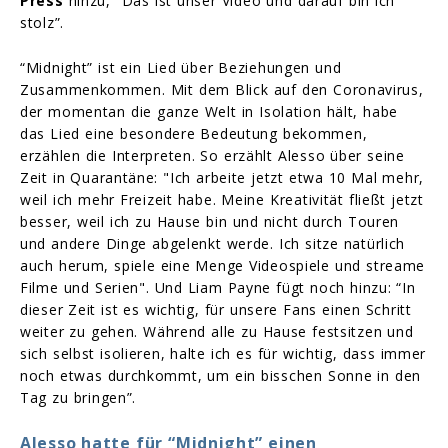
Press
hinzu, “Das ist unser Video und darauf bin ich
stolz”.
“Midnight” ist ein Lied über Beziehungen und
Zusammenkommen. Mit dem Blick auf den Coronavirus,
der momentan die ganze Welt in Isolation hält, habe
das Lied eine besondere Bedeutung bekommen,
erzählen die Interpreten. So erzählt Alesso über seine
Zeit in Quarantäne: "Ich arbeite jetzt etwa 10 Mal mehr,
weil ich mehr Freizeit habe. Meine Kreativität fließt jetzt
besser, weil ich zu Hause bin und nicht durch Touren
und andere Dinge abgelenkt werde. Ich sitze natürlich
auch herum, spiele eine Menge Videospiele und streame
Filme und Serien". Und Liam Payne fügt noch hinzu: “In
dieser Zeit ist es wichtig, für unsere Fans einen Schritt
weiter zu gehen. Während alle zu Hause festsitzen und
sich selbst isolieren, halte ich es für wichtig, dass immer
noch etwas durchkommt, um ein bisschen Sonne in den
Tag zu bringen”.
Alesso hatte für “Midnight” einen