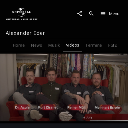
Alexander
Eder
Menu
|
Video
|
Alexander Eder
Immer
müde
Home
News
Musik
Videos
Termine
Fotos
B
Play
-02:38
Play
Mute
Ent