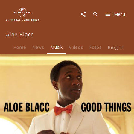
Aloe
Blacc
Menu
|
Musik
|
Aloe Blacc
Good
Things
Home
News
Musik
Videos
Fotos
Biografie