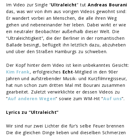
Im Video zur Single “
Ultraleicht
” tut
Andreas Bourani
das, was wir von ihm aus vorigen Videos gewohnt sind:
Er wandert vorbei an Menschen, die alle ihren Weg
gehen und nebeneinander her leben. Dabei wirkt er wie
ein neutraler Beobachter außerhalb dieser Welt. Die
“Ultraleichtigkeit”, die der Berliner in der romantischen
Ballade besingt, beflügelt ihn letztlich dazu, abzuheben
und über den Straßen Hamburgs zu schweben.
Der Kopf hinter dem Video ist kein unbekanntes Gesicht:
Kim Frank
, erfolgreiches
Echt
-Mitglied in den 90er
Jahren und aufstrebender Musik- und Kurzfilmregisseur,
hat nun schon zum dritten Mal mit Bourani zusammen
gearbeitet. Zuletzt verwirklichte er dessen Videos zu
“
Auf anderen Wegen
” sowie zum WM-Hit “
Auf uns
”.
Lyrics zu “Ultraleicht”
Wir sind nur zwei Lichter die für’s selbe Feuer brennen
Die die gleichen Dinge lieben und dieselben Schmerzen