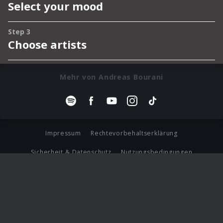
Mehr von Andreas Bourani
Impressum
Rechtevorbehaltserklärung
Sicherheit & Datenschutz
Nutzungsbedingungen
Journalistenlounge
Für Geschäftspartner
Barrierefreiheit Statement
© Copyright 2026 Universal Music Group N.V. All Rights
Reserved.