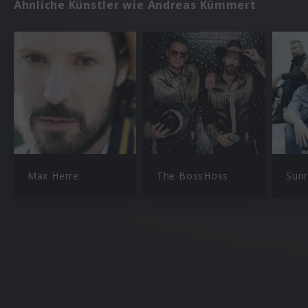
Ähnliche Künstler wie Andreas Kümmert
Max Herre
The BossHoss
Sunr