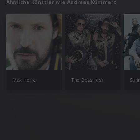
Ähnliche Künstler wie Andreas Kümmert
Max Herre
The BossHoss
Sunr