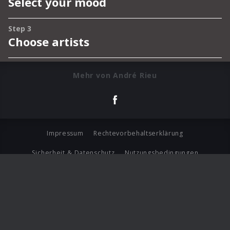
Mehr von André Rieu
Impressum
Rechtevorbehaltserklärung
Sicherheit & Datenschutz
Nutzungsbedingungen
Journalistenlounge
Für Geschäftspartner
Barrierefreiheit Statement
© Copyright 2026 Universal Music Group N.V. All Rights
Reserved.