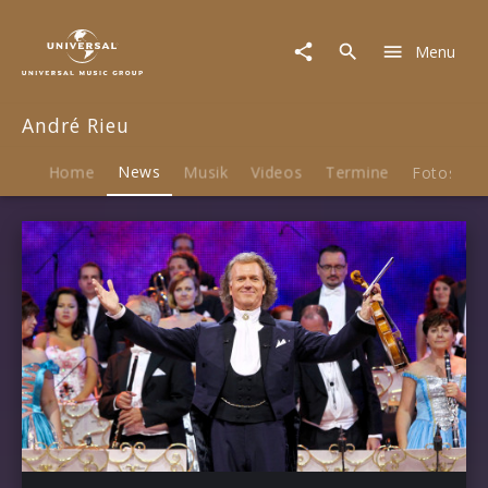
André
Rieu
Menu
|
News
André Rieu
Home
News
Musik
Videos
Termine
Fotos
B