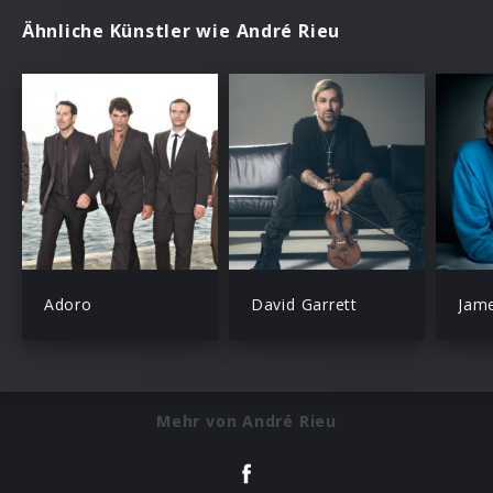
Ähnliche Künstler wie André Rieu
Adoro
David Garrett
Jame
Mehr von André Rieu