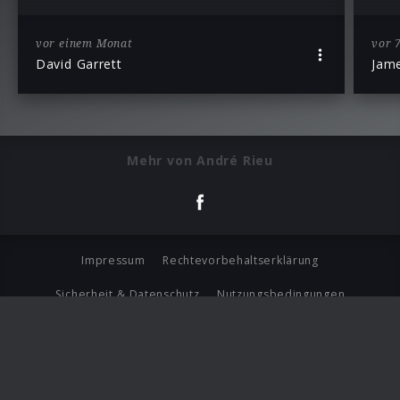
vor einem Monat
vor 
David Garrett
Jame
Mehr von André Rieu
Impressum
Rechtevorbehaltserklärung
Sicherheit & Datenschutz
Nutzungsbedingungen
Journalistenlounge
Für Geschäftspartner
Barrierefreiheit Statement
© Copyright 2026 Universal Music Group N.V. All Rights