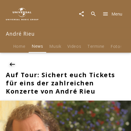
André
Rieu
Menu
|
News
|
André Rieu
Auf
Tour:
Sichert
Home
News
Musik
Videos
Termine
Fotos
B
euch
Tickets
für
eins
Auf Tour: Sichert euch Tickets
der
für eins der zahlreichen
zahlreichen
Konzerte
Konzerte von André Rieu
von
André
Rieu