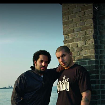
Menu
Azad
Home
News
Musik
Videos
Termine
Fotos
B
Azad & Adel Tawil "Prison Break"