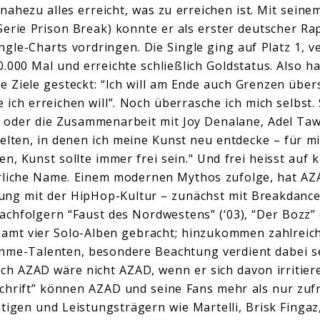
ahezu alles erreicht, was zu erreichen ist. Mit seine
Serie Prison Break) konnte er als erster deutscher Rap
gle-Charts vordringen. Die Single ging auf Platz 1, ver
000 Mal und erreichte schließlich Goldstatus. Also ha
e Ziele gesteckt: “Ich will am Ende auch Grenzen übers
e ich erreichen will”. Noch überrasche ich mich selbst
 oder die Zusammenarbeit mit Joy Denalane, Adel Taw
elten, in denen ich meine Kunst neu entdecke – für mi
n, Kunst sollte immer frei sein." Und frei heisst auf k
rliche Name. Einem modernen Mythos zufolge, hat AZ
ng mit der HipHop-Kultur – zunächst mit Breakdance.
achfolgern “Faust des Nordwestens” (‘03), “Der Bozz”
esamt vier Solo-Alben gebracht; hinzukommen zahlreic
hme-Talenten, besondere Beachtung verdient dabei s
och AZAD wäre nicht AZAD, wenn er sich davon irritier
chrift” können AZAD und seine Fans mehr als nur zuf
tigen und Leistungsträgern wie Martelli, Brisk Finga