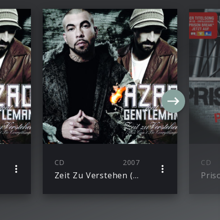
CD
2007
CD
Zeit Zu Verstehen (This Can’T Be Everything) – 2 Track