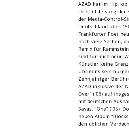
AZAD hat im HipHop n
Dich” (Titelsong der 
der Media-Control-Sin
Deutschland über 150.
Frankfurter Poet neu
noch viele Sachen, di
Remix für Rammstein
sind für mich neue W
Künstler keine Grenze
Übrigens sein bürge
Zehnjähriger Berühru
AZAD inklusive der N
Over” (‘06) auf insg
mit deutschen Ausna
Savas, “One” (’05). D
neuen Album “Blocks
den üblichen Verdäch