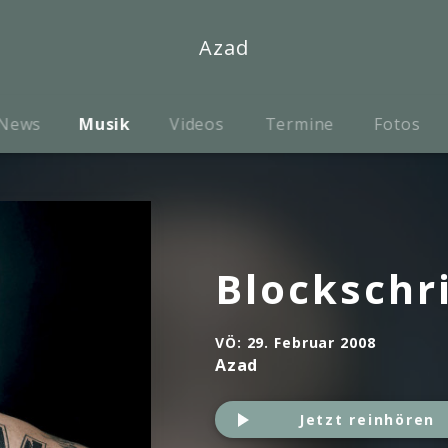
Azad
News
Musik
Videos
Termine
Fotos
Blockschri
VÖ:
29. Februar 2008
Azad
Jetzt reinhören