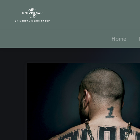
Azad
|
Musik
|
Blockschrift
Home
(Vinyl)