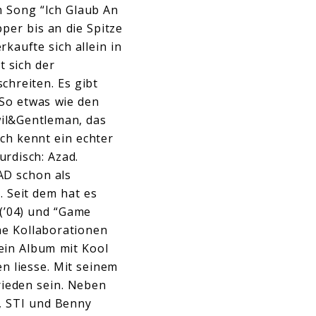
m Song “Ich Glaub An
per bis an die Spitze
kaufte sich allein in
t sich der
chreiten. Es gibt
. So etwas wie den
il&Gentleman, das
ch kennt ein echter
urdisch: Azad.
AD schon als
 Seit dem hat es
 (’04) und “Game
he Kollaborationen
ein Album mit Kool
en liesse. Mit seinem
rieden sein. Neben
z, STI und Benny