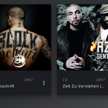
2007
CD
2007
kschrift
Zeit Zu Verstehen (This Can’T Be Everything)