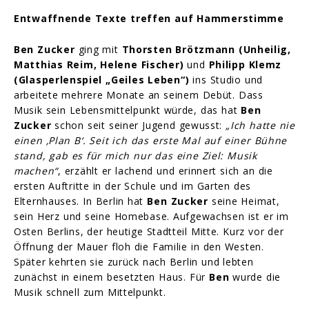
Entwaffnende Texte treffen auf Hammerstimme
Ben Zucker
ging mit
Thorsten Brötzmann (Unheilig,
Matthias Reim, Helene Fischer)
und
Philipp Klemz
(Glasperlenspiel „Geiles Leben“)
ins Studio und
arbeitete mehrere Monate an seinem Debüt. Dass
Musik sein Lebensmittelpunkt würde, das hat
Ben
Zucker
schon seit seiner Jugend gewusst:
„Ich hatte nie
einen ‚Plan B‘. Seit ich das erste Mal auf einer Bühne
stand, gab es für mich nur das eine Ziel: Musik
machen“
, erzählt er lachend und erinnert sich an die
ersten Auftritte in der Schule und im Garten des
Elternhauses. In Berlin hat
Ben Zucker
seine Heimat,
sein Herz und seine Homebase. Aufgewachsen ist er im
Osten Berlins, der heutige Stadtteil Mitte. Kurz vor der
Öffnung der Mauer floh die Familie in den Westen.
Später kehrten sie zurück nach Berlin und lebten
zunächst in einem besetzten Haus. Für
Ben
wurde die
Musik schnell zum Mittelpunkt.