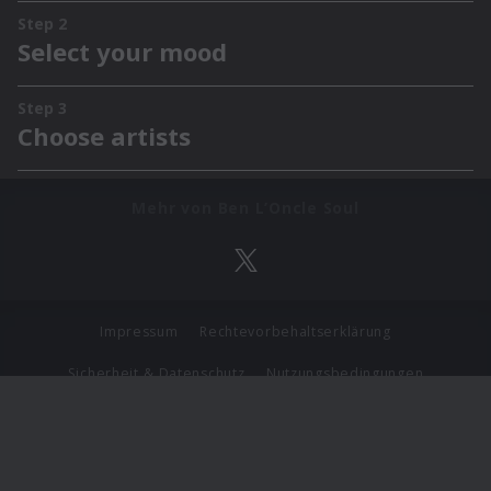
Mehr von Ben L’Oncle Soul
Impressum
Rechtevorbehaltserklärung
Sicherheit & Datenschutz
Nutzungsbedingungen
Journalistenlounge
Für Geschäftspartner
Barrierefreiheit Statement