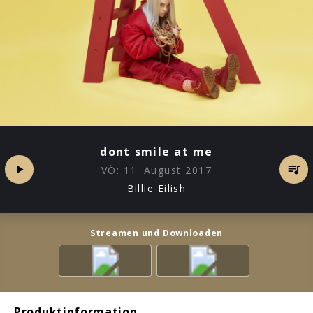
dont smile at me
VÖ:
11. August 2017
Billie Eilish
Streamen und Downloaden
Produktinformation