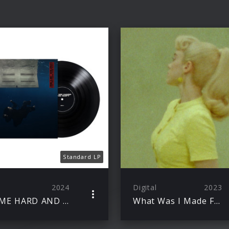
Standard LP
2024
Digital
2023
HIT ME HARD AND SOFT
What Was I Made For? [From The Motion Picture “Barbie”]