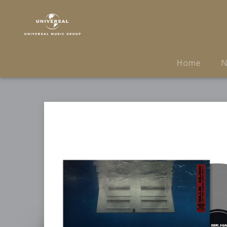
Billie
Eilish
|
Musik
|
Home
N
HIT
ME
HARD
AND
SOFT