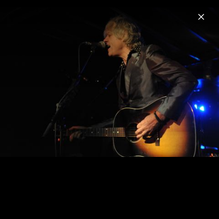
Menu
Bob Geldof
Home
News
Musik
Videos
Fotos
Biografie
Showcase Berlin 01.03.2011