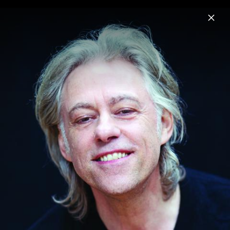
Menu
Bob Geldof
Home
News
Musik
Videos
Fotos
Biografie
Showcase Berlin 01.03.2011