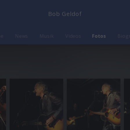
Bob Geldof
me
News
Musik
Videos
Fotos
Biog