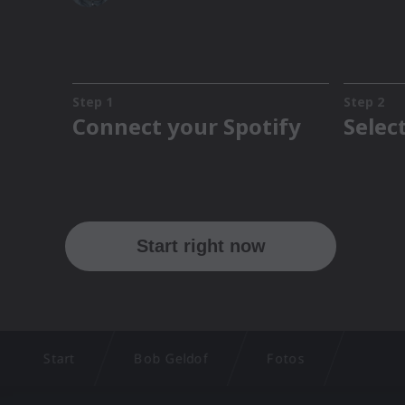
Start
Bob Geldof
Fotos