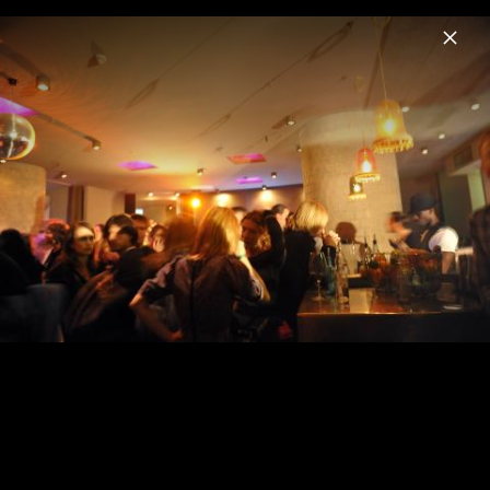
Menu
Bob Geldof
Home
News
Musik
Videos
Fotos
Biografie
Showcase Berlin 01.03.2011