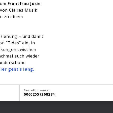
t um
Frontfrau Josie-
von Claires Musik
in zu einem
eziehung – und damit
n “Tides” ein, in
rkungen zwischen
nchmal auch wieder
wunderschöne
ier geht’s lang.
Bestellnummer
00602557368284