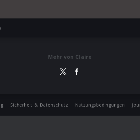
e
Mehr von Claire
ng
Sicherheit & Datenschutz
Nutzungsbedingungen
Jou
Barrierefreiheit Statement
 Copyright 2026 Universal Music Group N.V. All Rights Reserve