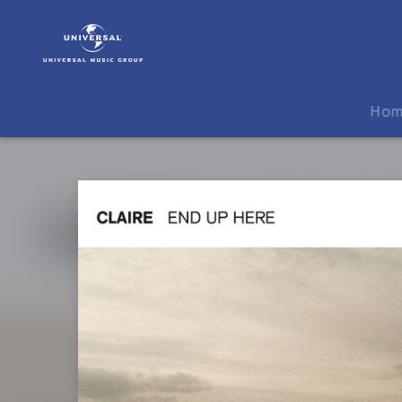
Claire
|
Musik
|
End
Ho
Up
Here