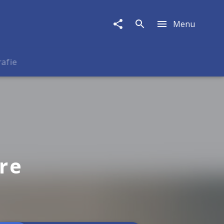
Menu
rafie
re