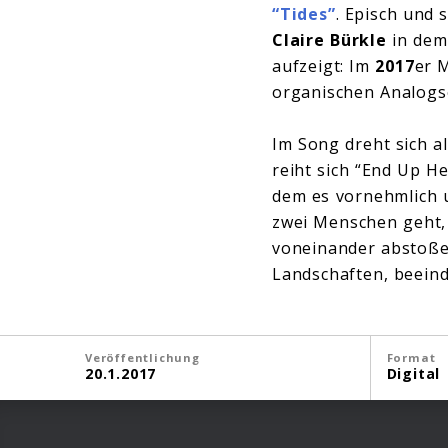
“Tides”
. Episch und
Claire Bürkle
in dem
aufzeigt: Im
2017
er 
organischen Analogs
Im Song dreht sich a
reiht sich “End Up He
dem es vornehmlich 
zwei Menschen geht, 
voneinander abstoß
Landschaften, beein
Veröffentlichung
Format
20.1.2017
Digital