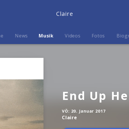
Claire
me
News
Musik
Videos
Fotos
Biog
End Up He
VÖ:
20. Januar 2017
Claire