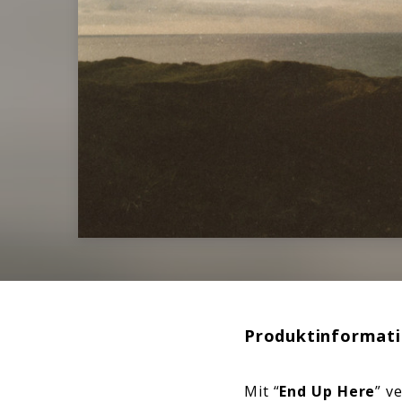
Produktinformat
Mit “
End Up Here
” v