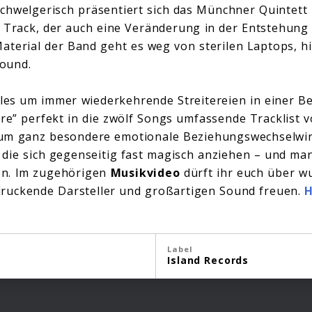
 schwelgerisch präsentiert sich das Münchner Quintet
 Track, der auch eine Veränderung in der Entstehung 
Material der Band geht es weg von sterilen Laptops, h
ound.
lles um immer wiederkehrende Streitereien in einer B
re” perfekt in die zwölf Songs umfassende Tracklist vo
um ganz besondere emotionale Beziehungswechselwi
die sich gegenseitig fast magisch anziehen – und ma
en. Im zugehörigen
Musikvideo
dürft ihr euch über 
druckende Darsteller und großartigen Sound freuen.
H
Label
Island Records