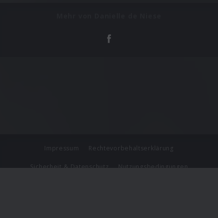
Mehr von Danielle de Niese
Impressum
Rechtevorbehaltserklärung
Sicherheit & Datenschutz
Nutzungsbedingungen
Journalistenlounge
Für Geschäftspartner
Barrierefreiheit Statement