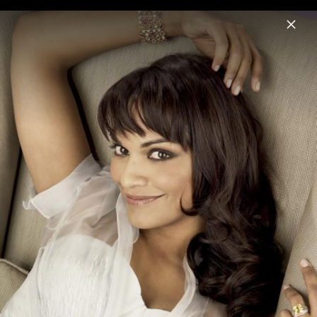
Menu
Danielle de Niese
Home
News
Musik
Videos
Fotos
Biografie
Beauty of the Baroque