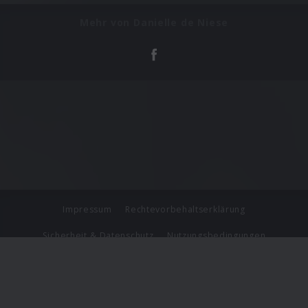
Mehr von Danielle de Niese
Impressum
Rechtevorbehaltserklärung
Sicherheit & Datenschutz
Nutzungsbedingungen
Journalistenlounge
Für Geschäftspartner
Barrierefreiheit Statement