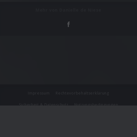
Mehr von Danielle de Niese
Impressum
Rechtevorbehaltserklärung
Sicherheit & Datenschutz
Nutzungsbedingungen
Journalistenlounge
Für Geschäftspartner
Barrierefreiheit Statement