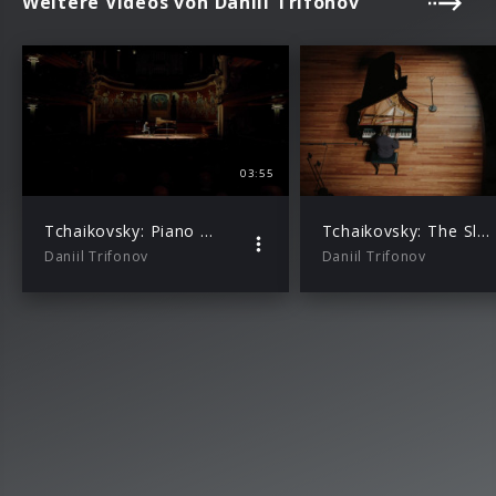
Weitere Videos von Daniil Trifonov
03:55
Tchaikovsky: Piano Sonata (No. 2) in C-Sharp Minor, Op. 80: II. Andante
Tchaikovsky: The Sleeping Beauty, Op. 66: V. Fairy of Silver
Daniil Trifonov
Daniil Trifonov