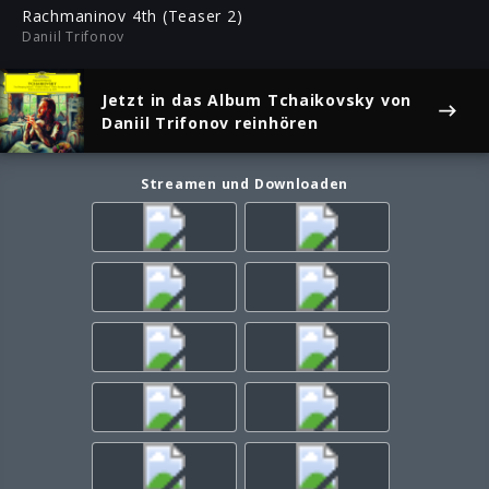
ful
Rachmaninov 4th (Teaser 2)
Daniil Trifonov
Jetzt in das Album
Tchaikovsky
von
Daniil Trifonov reinhören
Streamen und Downloaden