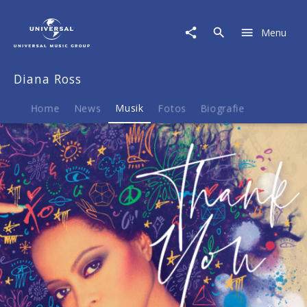
Diana
Ross
Menu
|
Musik
|
Diana Ross
Thank
You
(single)
Home
News
Musik
Fotos
Biografie