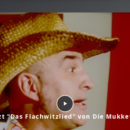
zt "Das Flachwitzlied" von Die Mukk