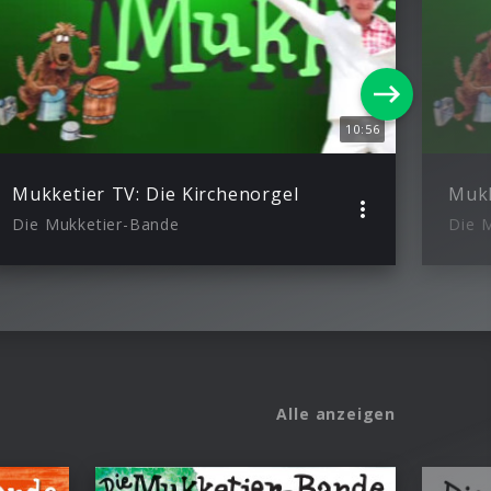
10:56
Mukketier TV: Die Kirchenorgel
Die Mukketier-Bande
Die 
Alle anzeigen