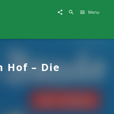
Menu
m Hof – Die