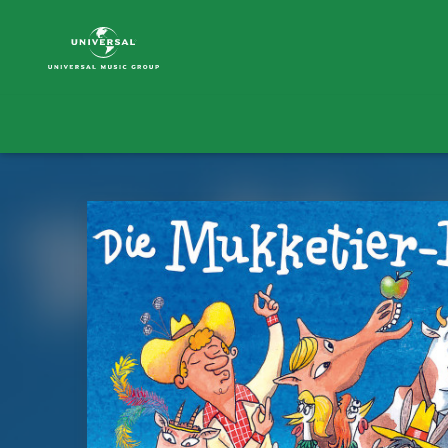
Die
Mukketier-
Bande
|
Musik
&
Merch