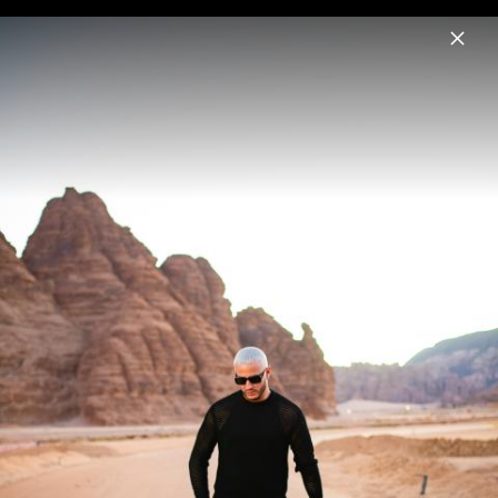
Menu
DJ Snake
Home
News
Musik
Videos
Fotos
Biografie
Artwork "Noventa" (2025)