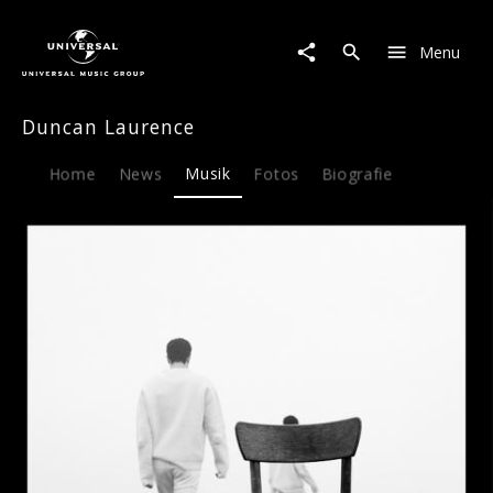
Duncan
Laurence
Menu
|
Musik
|
Duncan Laurence
Last
Night
Home
News
Musik
Fotos
Biografie