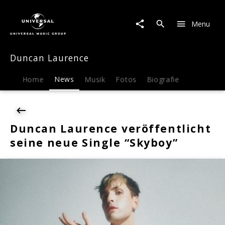
Duncan
Laurence
Menu
|
News
|
Duncan Laurence
Duncan
Laurence
veröffentlicht
Home
News
Musik
Fotos
Biografie
seine
neue
Single
"Skyboy"
Duncan Laurence veröffentlicht
seine neue Single “Skyboy”