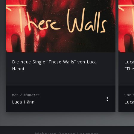
Die neue Single “These Walls” von Luca
Luca
Hänni
“The
vor 7 Monaten
vor 
Luca Hänni
Luca
Mehr von Duncan Laurence