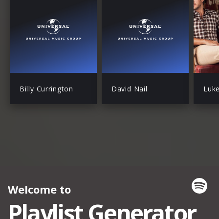
Billy Currington
David Nail
Luk