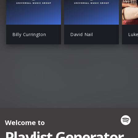
Billy Currington
David Nail
Luk