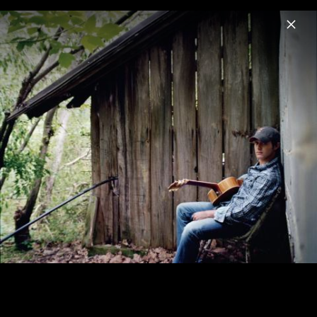
Menu
Easton Corbin
Home
Musik
Videos
Fotos
Easton Corbin