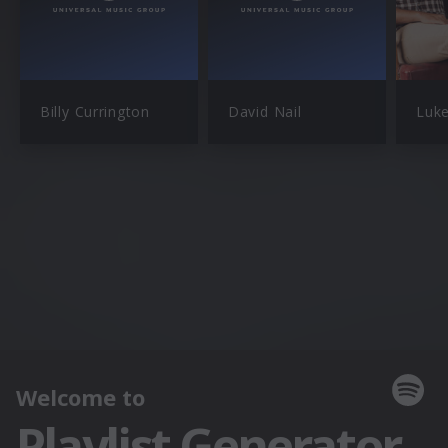
Billy Currington
David Nail
Luk