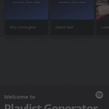
Billy Currington
David Nail
Luk