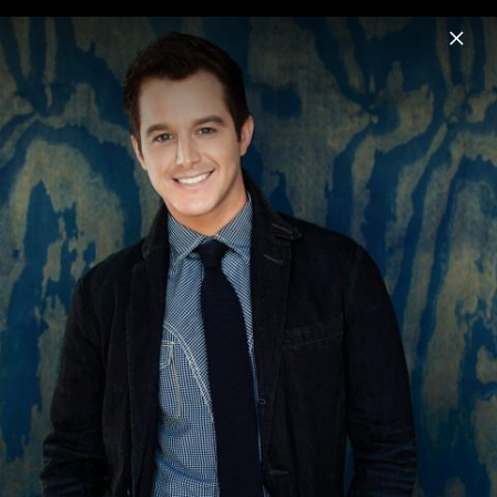
Menu
Easton Corbin
Home
Musik
Videos
Fotos
Easton Corbin