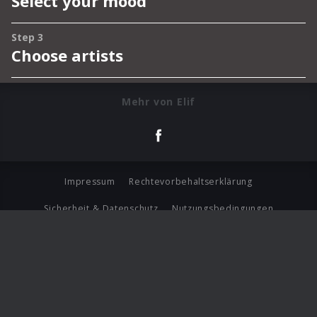
Mehr von Elif
Impressum
Rechtevorbehaltserklärung
Sicherheit & Datenschutz
Nutzungsbedingungen
Journalistenlounge
Für Geschäftspartner
Barrierefreiheit Statement
© Copyright 2026 Universal Music Group N.V. All Rights
Reserved.