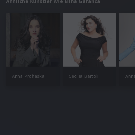
Ähnliche Künstler wie Elīna Garanča
Anna Prohaska
Cecilia Bartoli
Ann