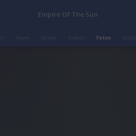
Empire Of The Sun
me
News
Musik
Videos
Fotos
Biog