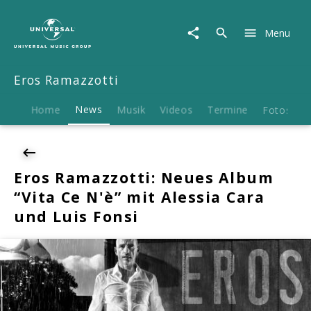
Eros
Ramazzotti
Menu
|
News
|
Eros Ramazzotti
Eros
Ramazzotti:
Neues
Home
News
Musik
Videos
Termine
Fotos
B
Album
"Vita
Ce
N'è"
Eros Ramazzotti: Neues Album
mit
“Vita Ce N'è” mit Alessia Cara
Alessia
Cara
und Luis Fonsi
und
Luis
Fonsi