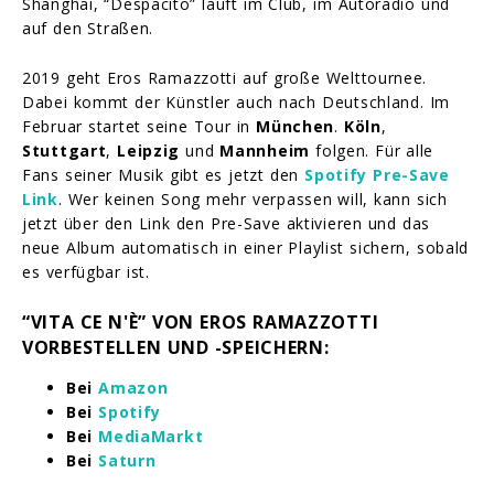
Shanghai, “Despacito” läuft im Club, im Autoradio und
auf den Straßen.
2019 geht Eros Ramazzotti auf große Welttournee.
Dabei kommt der Künstler auch nach Deutschland. Im
Februar startet seine Tour in
München
.
Köln
,
Stuttgart
,
Leipzig
und
Mannheim
folgen. Für alle
Fans seiner Musik gibt es jetzt den
Spotify Pre-Save
Link
. Wer keinen Song mehr verpassen will, kann sich
jetzt über den Link den Pre-Save aktivieren und das
neue Album automatisch in einer Playlist sichern, sobald
es verfügbar ist.
“VITA CE N'È” VON EROS RAMAZZOTTI
VORBESTELLEN UND -SPEICHERN:
Bei
Amazon
Bei
Spotify
Bei
MediaMarkt
Bei
Saturn