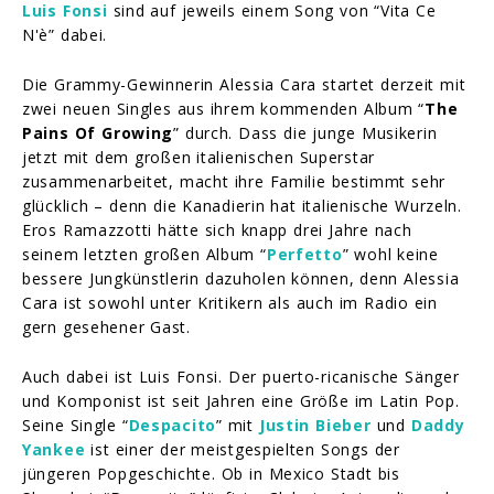
Luis Fonsi
sind auf jeweils einem Song von “Vita Ce
N'è” dabei.
Die Grammy-Gewinnerin Alessia Cara startet derzeit mit
zwei neuen Singles aus ihrem kommenden Album “
The
Pains Of Growing
” durch. Dass die junge Musikerin
jetzt mit dem großen italienischen Superstar
zusammenarbeitet, macht ihre Familie bestimmt sehr
glücklich – denn die Kanadierin hat italienische Wurzeln.
Eros Ramazzotti hätte sich knapp drei Jahre nach
seinem letzten großen Album “
Perfetto
” wohl keine
bessere Jungkünstlerin dazuholen können, denn Alessia
Cara ist sowohl unter Kritikern als auch im Radio ein
gern gesehener Gast.
Auch dabei ist Luis Fonsi. Der puerto-ricanische Sänger
und Komponist ist seit Jahren eine Größe im Latin Pop.
Seine Single “
Despacito
” mit
Justin Bieber
und
Daddy
Yankee
ist einer der meistgespielten Songs der
jüngeren Popgeschichte. Ob in Mexico Stadt bis