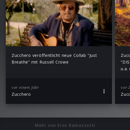
Zucchero veröffentlicht neue Collab “Just
Zucc
Breathe” mit Russell Crowe
“DIS
u.a.
vor einem Jahr
vor 
Zucchero
Zuc
Mehr von Eros Ramazzotti