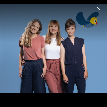
Menu
Eule
Home
News
Musik
Videos
Fotos
Biografie
Eule findet den Beat - mit Instrumenten