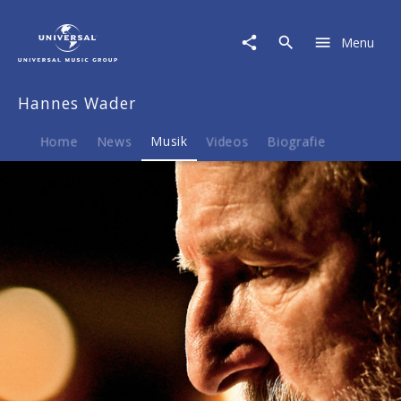
Hannes
Wader
Menu
|
Musik
|
Hannes Wader
Mal
angenommen
Home
News
Musik
Videos
Biografie