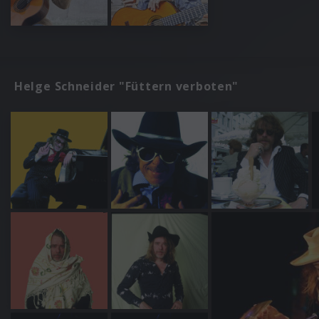
Helge Schneider "Füttern verboten"