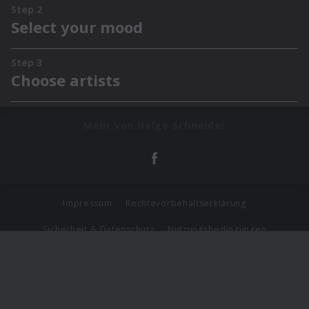
Mehr von Helge Schneider
Impressum
Rechtevorbehaltserklärung
Sicherheit & Datenschutz
Nutzungsbedingungen
Journalistenlounge
Für Geschäftspartner
Barrierefreiheit Statement
© Copyright 2026 Universal Music Group N.V. All Rights