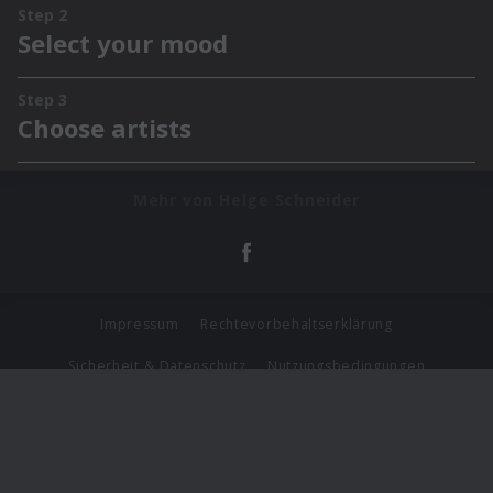
Mehr von Helge Schneider
Impressum
Rechtevorbehaltserklärung
Sicherheit & Datenschutz
Nutzungsbedingungen
Journalistenlounge
Für Geschäftspartner
Barrierefreiheit Statement
© Copyright 2026 Universal Music Group N.V. All Rights