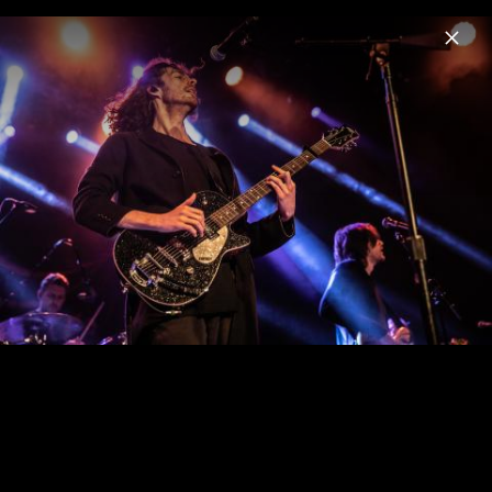
Menu
Hozier
Home
News
Musik
Videos
Fotos
Biografie
Pressebilder 2023