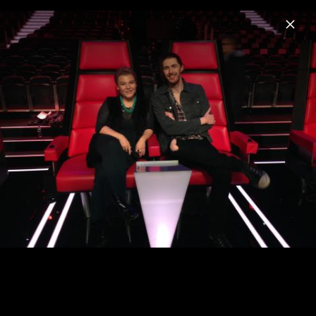
Menu
Hozier
Home
News
Musik
Videos
Fotos
Biografie
Pressebilder 2023