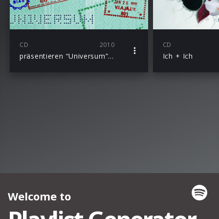
CD
2010
CD
präsentieren “Universum” als neue Single-Version mit 2 neuen Songs “Gib Was Ab” und “Zeichen”
Ich + Ich