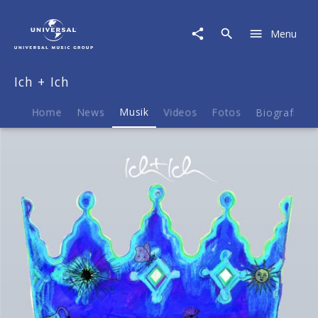
Ich
+
Menu
Ich
|
Musik
Ich + Ich
|
Dienen
Home
News
Musik
Videos
Fotos
Biografie